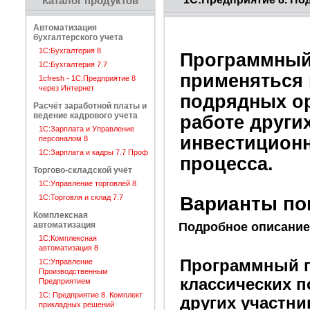
Каталог продуктов
Автоматизация
бухгалтерского учета
1С:Бухгалтерия 8
Программный
1С:Бухгалтерия 7.7
применяться 
1cfresh - 1С:Предприятие 8
через Интернет
подрядных ор
Расчёт заработной платы и
ведение кадрового учета
работе други
1С:Зарплата и Управление
инвестиционн
персоналом 8
1С:Зарплата и кадры 7.7 Проф
процесса.
Торгово-складской учёт
1С:Управление торговлей 8
1С:Торговля и склад 7.7
Варианты по
Комплексная
автоматизация
Подробное описание
1С:Комплексная
автоматизация 8
Программный п
1С:Управление
Производственным
классических п
Предприятием
1С: Предприятие 8. Комплект
других участн
прикладных решений