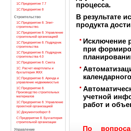
процесса.
1С:Предприятие 7.7
1С:Предприятие 8
В результате 
Строительство
1C:Предприятие 8. Элит-
продукта дости
строительство.
1С:Предприятие 8. Управление
строительной организацией
Исключение р
1С:Предприятие 8. Подрядчик
строительства
при формиро
1С:Предприятие 8. Подрядчик
планировании
строительства 4.0
1С:Предприятие 8. Смета
Автоматизаци
1С: Расчет квартплаты и
бухгалтерия ЖКХ
календарного
1С:Предприятие 8. Аренда и
управление недвижимостью
Автоматичес
1С:Предприятие 8.
Производство строительных
учетной инф
материалов
1С:Предприятие 8. Управление
работ и объе
проектной организацией
1С:Документооборот 8
С:Предприятие 8. Бухгалтерия
строительной организации
По вопроса
Управление