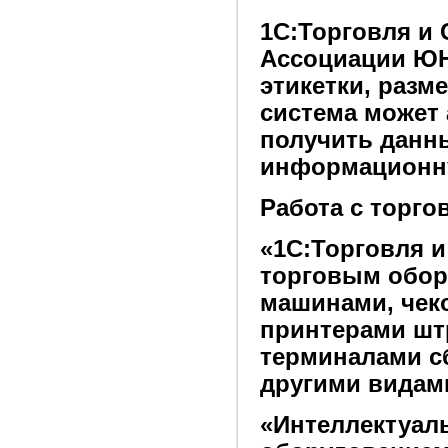
1С:Торговля и 
Ассоциации ЮН
этикетки, разм
система может
получить данны
информационну
Работа с торг
«1С:Торговля и
торговым обор
машинами, чек
принтерами шт
терминалами с
другими видам
«Интеллектуал