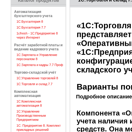
Каталог продуктов
Автоматизация
бухгалтерского учета
1С:Бухгалтерия 8
«1С:Торговля
1С:Бухгалтерия 7.7
представляет
1cfresh - 1С:Предприятие 8
через Интернет
«Оперативны
Расчёт заработной платы и
ведение кадрового учета
«1С:Предприя
1С:Зарплата и Управление
конфигурацие
персоналом 8
1С:Зарплата и кадры 7.7 Проф
складского уч
Торгово-складской учёт
1С:Управление торговлей 8
1С:Торговля и склад 7.7
Варианты по
Комплексная
автоматизация
Подробное описание
1С:Комплексная
автоматизация 8
Компонента «О
1С:Управление
Производственным
учета наличия
Предприятием
1С: Предприятие 8. Комплект
средств. Она м
прикладных решений