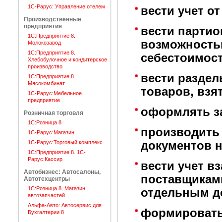
1C-Рарус: Управление отелем
вести учет о
Производственные
предприятия
вести партио
1С:Предприятие 8.
возможность
Молокозавод
1С:Предприятие 8.
себестоимости
Хлебобулочное и кондитерское
производство
вести раздел
1С:Предприятие 8.
Мясокомбинат
товаров, взя
1С-Рарус:Мебельное
предприятие
оформлять за
Розничная торговля
1С:Розница 8
производить 
1С-Рарус:Магазин
1С-Рарус:Торговый комплекс
документов н
1С:Предприятие 8. 1С-
Рарус:Кассир
вести учет в
Автобизнес: Автосалоны,
поставщикам
Автотехцентры
1С:Розница 8. Магазин
отдельным д
автозапчастей
Альфа-Авто: Автосервис для
формировать
Бухгалтерии 8