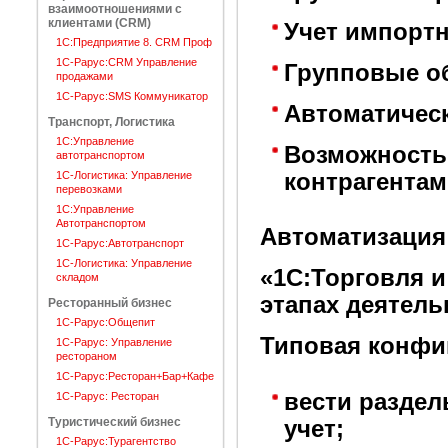
взаимоотношениями с
клиентами (CRM)
Учет импортн
1С:Предприятие 8. CRM Проф
1C-Рарус:CRM Управление
Групповые об
продажами
1С-Рарус:SMS Коммуникатор
Автоматическ
Транспорт, Логистика
1С:Управление
Возможность
автотранспортом
1С-Логистика: Управление
контрагентам
перевозками
1С:Управление
Автотранспортом
Автоматизация
1С-Рарус:Автотранспорт
1С-Логистика: Управление
«1С:Торговля и
складом
этапах деятель
Ресторанный бизнес
1С-Рарус:Общепит
Типовая конфи
1С-Рарус: Управление
рестораном
1С-Рарус:Ресторан+Бар+Кафе
вести разде
1С-Рарус: Ресторан
Туристический бизнес
учет;
1С-Рарус:Турагентство