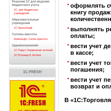
Решения 1С для ведения
оформлять сч
бюджетного учета
1С: для бюджетных
книгу продаж
учреждений
количественн
Образовательные
учреждения
выполнять р
1C:ХроноГраф
Салоны красоты
оплаты;
Комильфо: Салон красоты
вести учет д
Здравоохранение
1С-Рарус:Управление аптекой
в кассе;
1С:Розница 8. Аптека
вести учет т
погашения;
1C:FRESH
вести учет п
возврат и оп
В «1С:Торговля